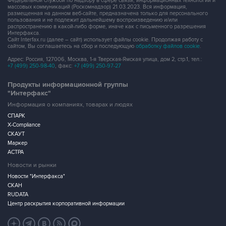
Федеральной службой по надзору в сфере связи, информационных технологий и
массовых коммуникаций (Роскомнадзор) 21.03.2023. Вся информация,
размещенная на данном веб-сайте, предназначена только для персонального
пользования и не подлежит дальнейшему воспроизведению и/или
распространению в какой-либо форме, иначе как с письменного разрешения
Интерфакса.
Сайт Interfax.ru (далее – сайт) использует файлы cookie. Продолжая работу с
сайтом, Вы соглашаетесь на сбор и последующую
обработку файлов cookie
.
Адрес: Россия, 127006, Москва, 1-я Тверская-Ямская улица, дом 2, стр.1, тел.:
+7 (499) 250-98-40
, факс:
+7 (499) 250-97-27
Продукты информационной группы
"Интерфакс"
Информация о компаниях, товарах и людях
СПАРК
X-Compliance
СКАУТ
Маркер
АСТРА
Новости и рынки
Новости "Интерфакса"
СКАН
RUDATA
Центр раскрытия корпоративной информации