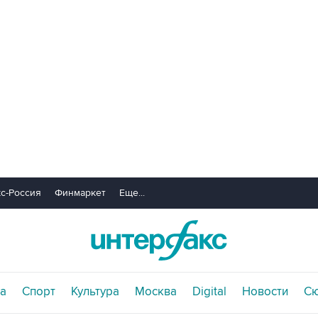
с-Россия
Финмаркет
Еще...
а
Спорт
Культура
Москва
Digital
Новости
С