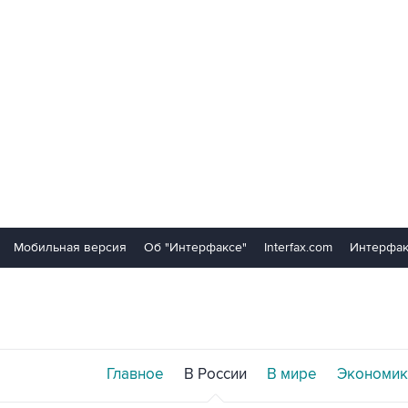
Мобильная версия
Об "Интерфаксе"
Interfax.com
Интерфак
Главное
В России
В мире
Экономик