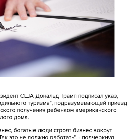
резидент США Дональд Трамп подписал указ,
родильного туризма", подразумевающей приезд
еского получения ребенком американского
лого дома.
знес, богатые люди строят бизнес вокруг
ак это не должно работать", - подчеркнул