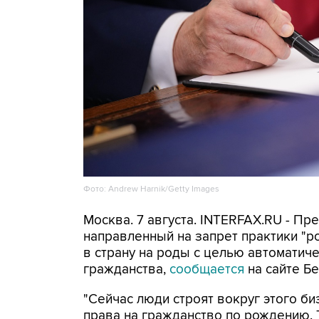
Фото: Andrew Harnik/Getty Images
Москва. 7 августа. INTERFAX.RU - П
направленный на запрет практики "
в страну на роды с целью автоматич
гражданства,
сообщается
на сайте Бе
"Сейчас люди строят вокруг этого би
права на гражданство по рождению. Т