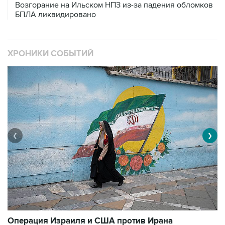
Возгорание на Ильском НПЗ из-за падения обломков
БПЛА ликвидировано
ХРОНИКИ СОБЫТИЙ
❮
❯
В
Операция Израиля и США против Ирана