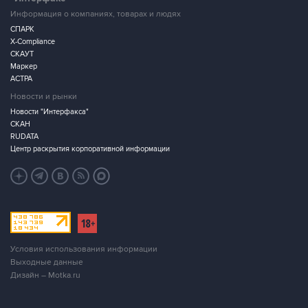
Информация о компаниях, товарах и людях
СПАРК
X-Compliance
СКАУТ
Маркер
АСТРА
Новости и рынки
Новости "Интерфакса"
СКАН
RUDATA
Центр раскрытия корпоративной информации
Условия использования информации
Выходные данные
Дизайн – Motka.ru