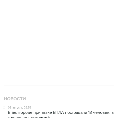
Промышленное предприятие в Самарской
области подверглось атаке БПЛА
Беспилотные технологии и ИИ на службе у
электросетевых объектов и агрокомплексов
Социальная реклама, АНО «Национальные приоритеты».
ИНН 7725383515 Erid: F7NfYUJCUneVdwcydK6A
Кабмин РФ разрешил до 1 июля 2027 года
импорт, выпуск и обращение бензина Евро 2,
Евро 3, Евро 4
НОВОСТИ
09 августа, 02:59
В Белгороде при атаке БПЛА пострадали 13 человек, в
том числе двое детей