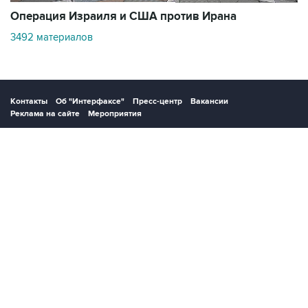
3492 материалов
Контакты
Об "Интерфаксе"
Пресс-центр
Вакансии
Реклама на сайте
Мероприятия
Copyright © 1991—2026 Interfax. Все права защищены. Сетевое издание
"Интерфакс.ру". Свидетельство о регистрации СМИ ЭЛ № ФС 77 - 84928 выдано
Федеральной службой по надзору в сфере связи, информационных технологий и
массовых коммуникаций (Роскомнадзор) 21.03.2023. Вся информация,
размещенная на данном веб-сайте, предназначена только для персонального
пользования и не подлежит дальнейшему воспроизведению и/или
распространению в какой-либо форме, иначе как с письменного разрешения
Интерфакса.
Сайт Interfax.ru (далее – сайт) использует файлы cookie. Продолжая работу с
сайтом, Вы соглашаетесь на сбор и последующую
обработку файлов cookie
.
Адрес: Россия, 127006, Москва, 1-я Тверская-Ямская улица, дом 2, стр.1, тел.:
+7 (499) 250-98-40
, факс:
+7 (499) 250-97-27
Продукты информационной группы
"Интерфакс"