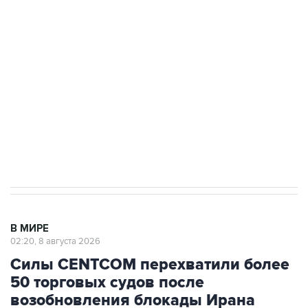
Беспилотные технологии и ИИ на службе у
электросетевых объектов и агрокомплексов
Социальная реклама, АНО «Национальные приоритеты».
ИНН 7725383515 Erid: F7NfYUJCUneVdwcydK6A
Кабмин РФ разрешил до 1 июля 2027 года
импорт, выпуск и обращение бензина Евро 2,
Евро 3, Евро 4
В МИРЕ
02:20, 8 августа 2026
Силы CENTCOM перехватили более
50 торговых судов после
возобновления блокады Ирана
Москва. 8 августа. INTERFAX.RU -