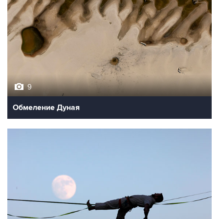
9
Обмеление Дуная