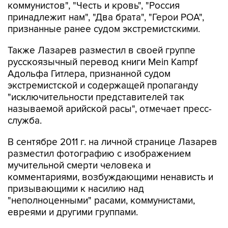
признанные ранее судом экстремистскими.
Также Лазарев разместил в своей группе
русскоязычный перевод книги Mein Kampf
Адольфа Гитлера, признанной судом
экстремистской и содержащей пропаганду
"исключительности представителей так
называемой арийской расы", отмечает пресс-
служба.
В сентябре 2011 г. на личной странице Лазарев
разместил фотографию с изображением
мучительной смерти человека и
комментариями, возбуждающими ненависть и
призывающими к насилию над
"неполноценными" расами, коммунистами,
евреями и другими группами.
Лазареву было предъявлено обвинение по ст.
282 УК РФ (возбуждение ненависти либо