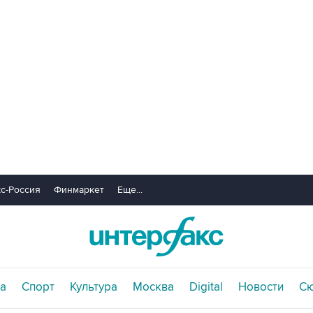
с-Россия
Финмаркет
Еще...
а
Спорт
Культура
Москва
Digital
Новости
С