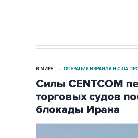
Кабмин РФ разрешил до 1 июля 
бензина Евро 2, Евро 3, Евро 4
В МИРЕ
ОПЕРАЦИЯ ИЗРАИЛЯ И США ПР
→
Силы CENTCOM пер
торговых судов п
блокады Ирана