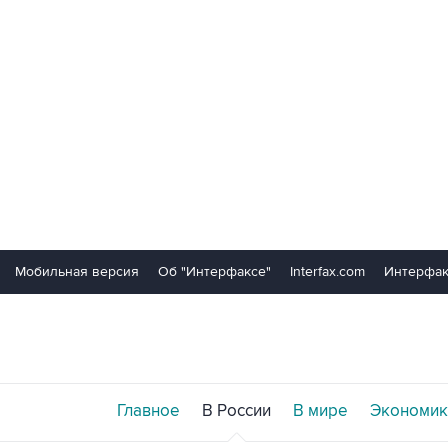
Мобильная версия
Об "Интерфаксе"
Interfax.com
Интерфак
Главное
В России
В мире
Экономик