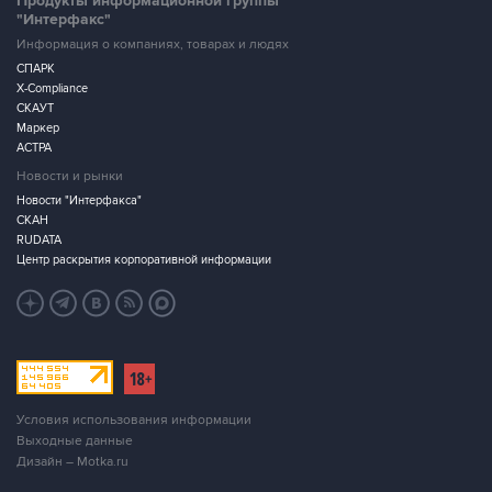
Продукты информационной группы
"Интерфакс"
Информация о компаниях, товарах и людях
СПАРК
X-Compliance
СКАУТ
Маркер
АСТРА
Новости и рынки
Новости "Интерфакса"
СКАН
RUDATA
Центр раскрытия корпоративной информации
Условия использования информации
Выходные данные
Дизайн – Motka.ru