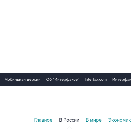
Мобильная версия
Об "Интерфаксе"
Interfax.com
Интерфак
Главное
В России
В мире
Экономик