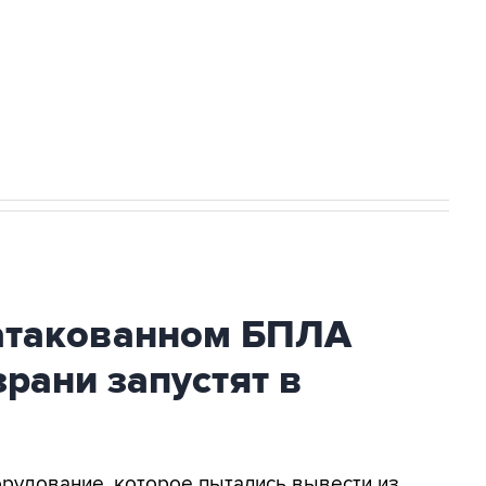
НН 7725383515 Erid: F7NfYUJCUneVdwcydK6A
2027 года импорт, выпуск и обращение
атакованном БПЛА
рани запустят в
орудование, которое пытались вывести из