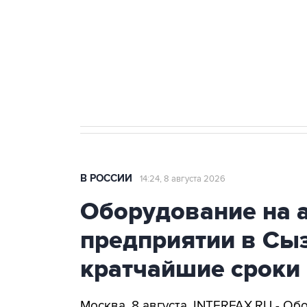
агрокомплексов
Социальная реклама, АНО «Национальные приоритеты».
И
Кабмин РФ разрешил до 1 июля 
бензина Евро 2, Евро 3, Евро 4
В РОССИИ
14:24, 8 августа 2026
Оборудование на 
предприятии в Сыз
кратчайшие сроки
Москва. 8 августа. INTERFAX.RU - Об