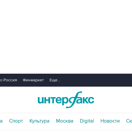
с-Россия
Финмаркет
Еще...
а
Спорт
Культура
Москва
Digital
Новости
С