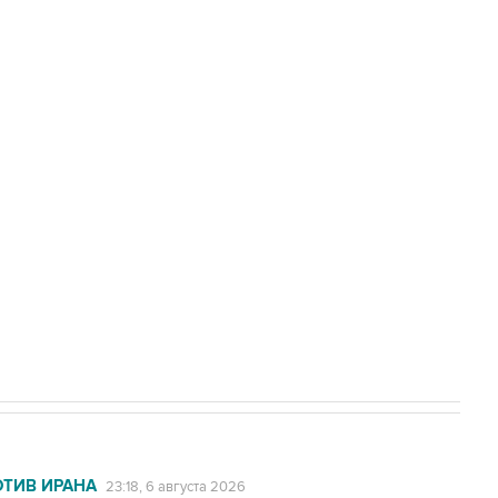
доточить в одних руках все службы
с Ираном начнутся в понедельник
ехнологии выходят на мировые рынки
НН 7725383515 Erid: F7NfYUJCUneVdTRF8PRs
А под Геленджиком выросло до шести
ОТИВ ИРАНА
23:18, 6 августа 2026