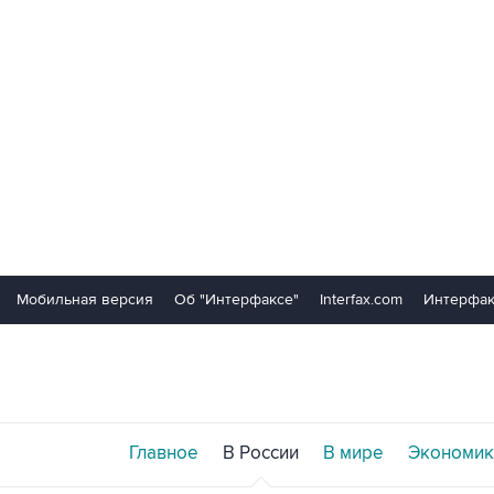
Мобильная версия
Об "Интерфаксе"
Interfax.com
Интерфак
Главное
В России
В мире
Экономик