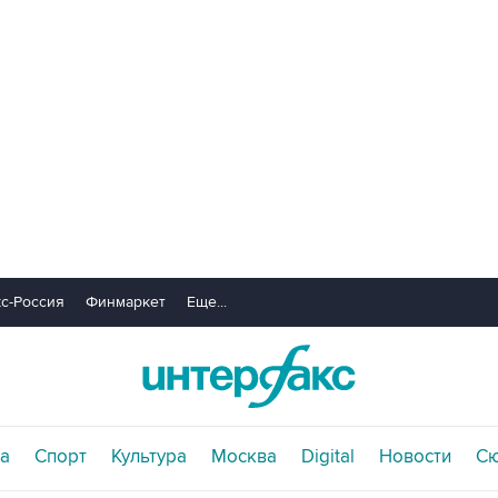
с-Россия
Финмаркет
Еще...
а
Спорт
Культура
Москва
Digital
Новости
С