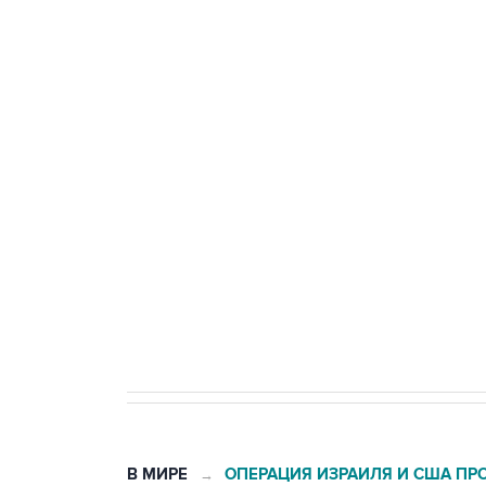
58 человек
Путин сообщил о решении сосре
тыла Минобороны
Трамп заявил, что переговоры 
Как российские медицинские т
Социальная реклама, АНО «Национальные приоритеты».
И
Число погибших при атаке БПЛ
В МИРЕ
ОПЕРАЦИЯ ИЗРАИЛЯ И США ПР
→