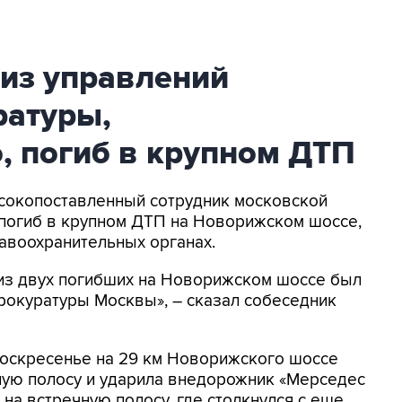
 из управлений
ратуры,
, погиб в крупном ДТП
ысокопоставленный сотрудник московской
 погиб в крупном ДТП на Новорижском шоссе,
авоохранительных органах.
из двух погибших на Новорижском шоссе был
рокуратуры Москвы», – сказал собеседник
воскресенье на 29 км Новорижского шоссе
ную полосу и ударила внедорожник «Мерседес
на встречную полосу, где столкнулся с еще