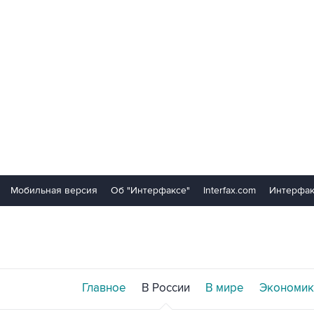
Мобильная версия
Об "Интерфаксе"
Interfax.com
Интерфак
Главное
В России
В мире
Экономик