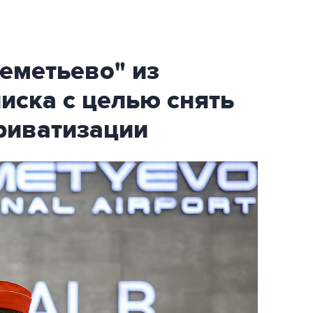
еметьево" из
писка с целью снять
риватизации