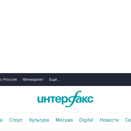
с-Россия
Финмаркет
Еще...
а
Спорт
Культура
Москва
Digital
Новости
С