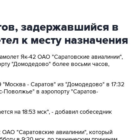
тов, задержавшийся в
тел к месту назначения
Самолет Як-42 ОАО "Саратовские авиалинии",
рту "Домодедово" более восьми часов,
 "Москва - Саратов" из "Домодедово" в 17:32
кс-Поволжье" в аэропорту "Саратов-
тся на 18:53 мск", - добавил собеседник
2 ОАО "Саратовские авиалинии", который
боту в 9:20 мск, по техническим причинам