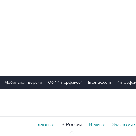
Мобильная версия
Об "Интерфаксе"
Interfax.com
Интерфак
Главное
В России
В мире
Экономик