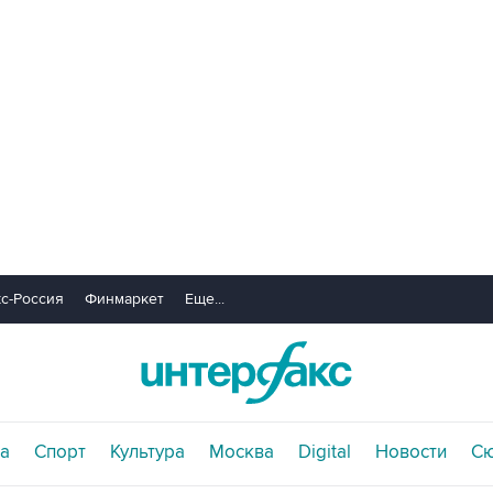
с-Россия
Финмаркет
Еще...
а
Спорт
Культура
Москва
Digital
Новости
С