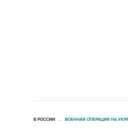
Три человека погибли, двое ра
Удмуртии
Путин сообщил о решении сосре
тыла Минобороны
Как российские медицинские т
Социальная реклама, АНО «Национальные приоритеты».
И
Трамп заявил, что переговоры 
В РОССИИ
ВОЕННАЯ ОПЕРАЦИЯ НА УКР
→