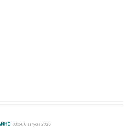
нены при атаке БПЛА на автомобиль в
доточить в одних руках все службы
ехнологии выходят на мировые рынки
НН 7725383515 Erid: F7NfYUJCUneVdTRF8PRs
с Ираном начнутся в понедельник
АИНЕ
03:04, 6 августа 2026