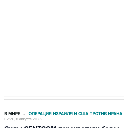
подростков, готовивших теракт на объекте
Росгвардии
Беспилотные технологии и ИИ на службе у
электросетевых объектов и агрокомплексов
Социальная реклама, АНО «Национальные приоритеты».
ИНН 7725383515 Erid: F7NfYUJCUneVdwcydK6A
Кабмин РФ разрешил до 1 июля 2027 года
импорт, выпуск и обращение бензина Евро 2,
Евро 3, Евро 4
В МИРЕ
ОПЕРАЦИЯ ИЗРАИЛЯ И США ПРОТИВ ИРАНА
→
02:20, 8 августа 2026
Силы CENTCOM перехватили более
50 торговых судов после