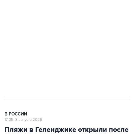
ФСБ сообщила о задержании в Приморье
подростков, готовивших теракт на объекте
Росгвардии
Беспилотные технологии и ИИ на службе у
электросетевых объектов и агрокомплексов
Социальная реклама, АНО «Национальные приоритеты».
ИНН 7725383515 Erid: F7NfYUJCUneVdwcydK6A
Кабмин РФ разрешил до 1 июля 2027 года
импорт, выпуск и обращение бензина Евро 2,
Евро 3, Евро 4
В РОССИИ
17:05, 8 августа 2026
Пляжи в Геленджике открыли после