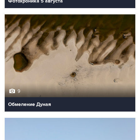
Фотохроника 5 августа
9
Обмеление Дуная