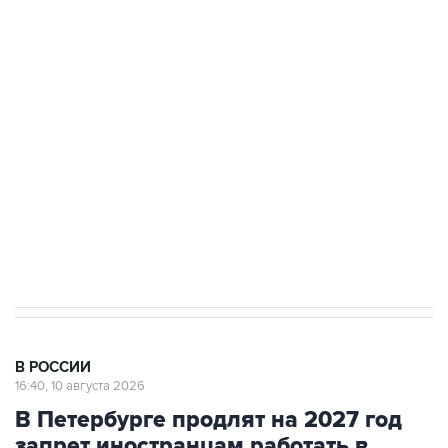
Число жертв атаки БПЛА на Белгород выросло
до пяти
Беспилотные технологии и ИИ на службе у
электросетевых объектов и агрокомплексов
Социальная реклама, АНО «Национальные приоритеты».
ИНН 7725383515 Erid: F7NfYUJCUneVdwcydK6A
Путин вывел "Шереметьево" из
стратегического списка с целью снять
препятствие для приватизации
В РОССИИ
16:40, 10 августа 2026
В Петербурге продлят на 2027 год
запрет иностранцам работать в