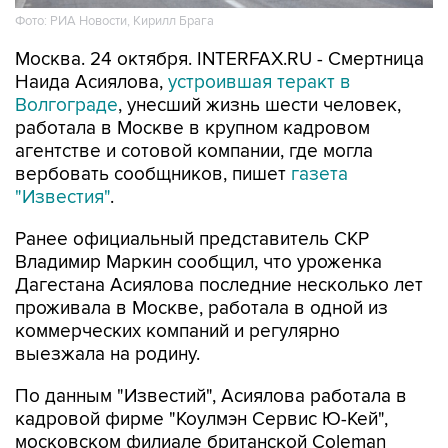
Фото: РИА Новости, Кирилл Брага
Москва. 24 октября. INTERFAX.RU - Смертница
Наида Асиялова,
устроившая теракт в
Волгограде
, унесший жизнь шести человек,
работала в Москве в крупном кадровом
агентстве и сотовой компании, где могла
вербовать сообщников, пишет
газета
"Известия"
.
Ранее официальный представитель СКР
Владимир Маркин сообщил, что уроженка
Дагестана Асиялова последние несколько лет
проживала в Москве, работала в одной из
коммерческих компаний и регулярно
выезжала на родину.
По данным "Известий", Асиялова работала в
кадровой фирме "Коулмэн Сервис Ю-Кей",
московском филиале британской Сoleman