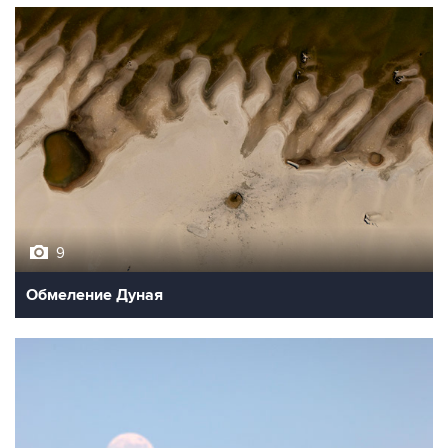
9
Обмеление Дуная