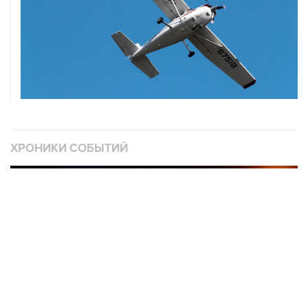
ХРОНИКИ СОБЫТИЙ
❮
❯