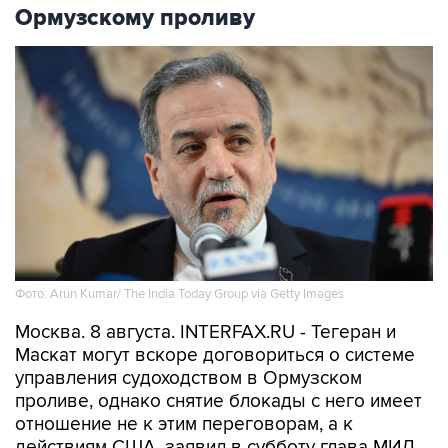
Ормузскому проливу
Фото: Arun Kumar/ The India Today Group via Getty Images
Москва. 8 августа. INTERFAX.RU - Тегеран и
Маскат могут вскоре договориться о системе
управления судоходством в Ормузском
проливе, однако снятие блокады с него имеет
отношение не к этим переговорам, а к
действиям США, заявил в субботу глава МИД