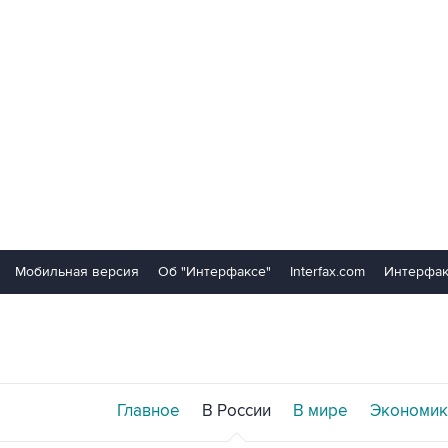
Мобильная версия
Об "Интерфаксе"
Interfax.com
Интерфак
Главное
В России
В мире
Экономик