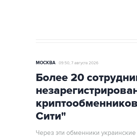
Аксенов сообщил о четвертом п
Крым
МОСКВА
09:50, 7 августа 2026
Более 20 сотрудни
незарегистрирова
криптообменников
Сити"
Через эти обменники украинские