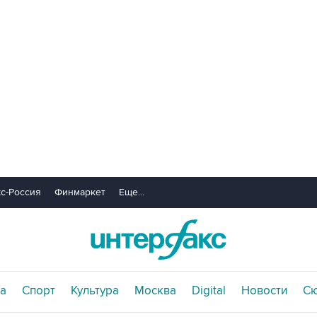
с-Россия
Финмаркет
Еще...
а
Спорт
Культура
Москва
Digital
Новости
С