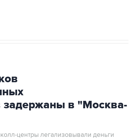
огибшем в результате атаки ВСУ на
ков
нных
 задержаны в "Москва-
 колл-центры легализовывали деньги