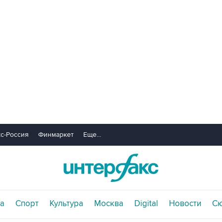
с-Россия
Финмаркет
Еще...
а
Спорт
Культура
Москва
Digital
Новости
С