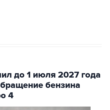
ехнологии выходят на мировые рынки
НН 7725383515 Erid: F7NfYUJCUneVdTRF8PRs
с Ираном начнутся в понедельник
ил до 1 июля 2027 года
обращение бензина
ро 4