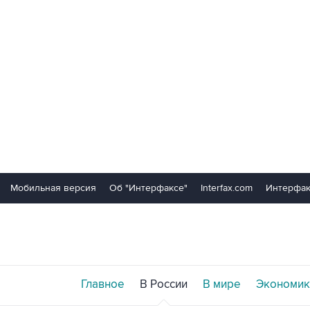
Мобильная версия
Об "Интерфаксе"
Interfax.com
Интерфак
Главное
В России
В мире
Экономик