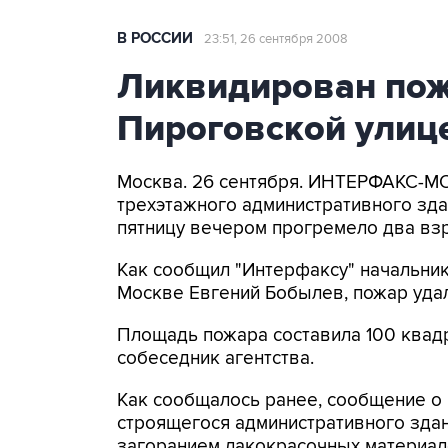
В РОССИИ
23:51, 26 сентября 2008
Ликвидирован пож
Пироговской улиц
Москва. 26 сентября. ИНТЕРФАКС-М
трехэтажного административного здан
пятницу вечером прогремело два вз
Как сообщил "Интерфаксу" начальни
Москве Евгений Бобылев, пожар удал
Площадь пожара составила 100 квадр
собеседник агентства.
Как сообщалось ранее, сообщение о 
строящегося административного зда
загоранием лакокрасочных материал