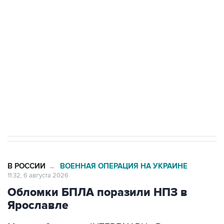
Путин сообщил о решении сосредоточить в
одних руках все службы тыла Минобороны
Как российские медицинские технологии
выходят на мировые рынки
Социальная реклама, АНО «Национальные приоритеты».
ИНН 7725383515 Erid: F7NfYUJCUneVdTRF8PRs
Трамп заявил, что переговоры с Ираном
начнутся в понедельник
В РОССИИ
ВОЕННАЯ ОПЕРАЦИЯ НА УКРАИНЕ
→
11:32, 6 августа 2026
Обломки БПЛА поразили НПЗ в
Ярославле