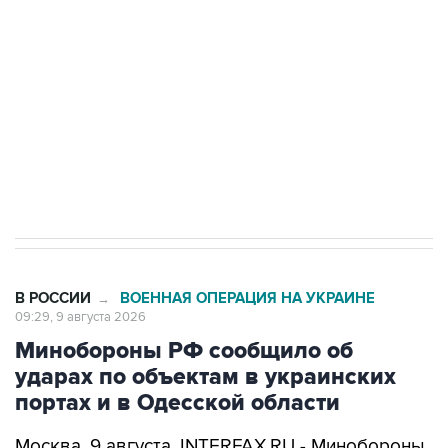
Беспилотные технологии и ИИ на службе у
электросетевых объектов и агрокомплексов
Социальная реклама, АНО «Национальные приоритеты».
ИНН 7725383515 Erid: F7NfYUJCUneVdwcydK6A
Кабмин РФ разрешил до 1 июля 2027 года
импорт, выпуск и обращение бензина Евро 2,
Евро 3, Евро 4
В РОССИИ
ВОЕННАЯ ОПЕРАЦИЯ НА УКРАИНЕ
→
09:29, 9 августа 2026
Минобороны РФ сообщило об
ударах по объектам в украинских
портах и в Одесской области
Москва. 9 августа. INTERFAX.RU - Минобороны