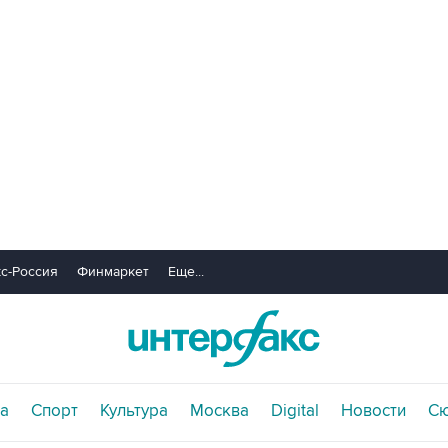
с-Россия
Финмаркет
Еще...
а
Спорт
Культура
Москва
Digital
Новости
С