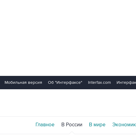
Мобильная версия
Об "Интерфаксе"
Interfax.com
Интерфак
Главное
В России
В мире
Экономик