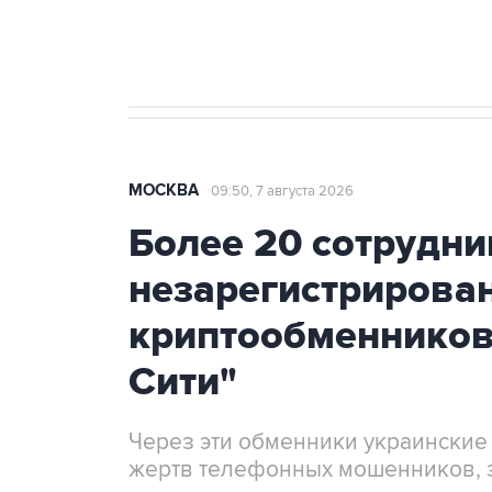
Крым
МОСКВА
09:50, 7 августа 2026
Более 20 сотрудни
незарегистрирова
криптообменников
Сити"
Через эти обменники украинские
жертв телефонных мошенников, 