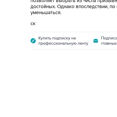
позволяет выбрать из числа призыв
достойных. Однако впоследствии, по
уменьшаться.
ск
Купить подписку на
Подписа
профессиональную ленту
главных
13:11, 7 августа 2026