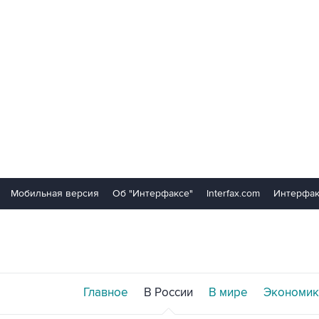
Мобильная версия
Об "Интерфаксе"
Interfax.com
Интерфак
Главное
В России
В мире
Экономик