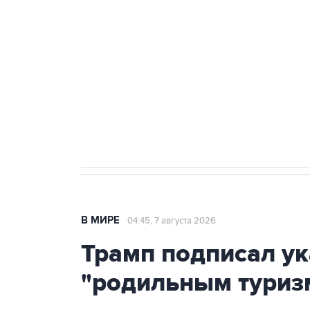
теракт на объекте Росгвардии
Как российские медицинские т
Социальная реклама, АНО «Национальные приоритеты».
И
Аксенов сообщил о четвертом п
Крым
В МИРЕ
04:45, 7 августа 2026
Трамп подписал ук
"родильным туриз