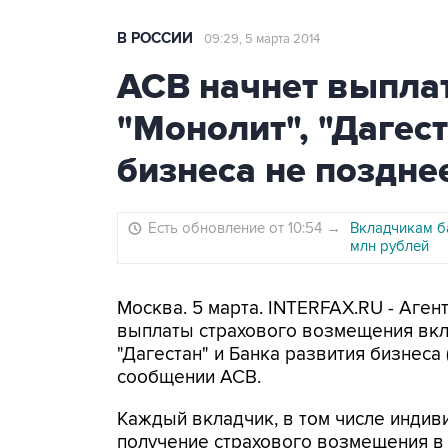
В РОССИИ
09:29, 5 марта 2014
АСВ начнет выпла
"Монолит", "Дагес
бизнеса не поздне
Есть обновление от 10:54
→
Вкладчикам б
млн рублей
Москва. 5 марта. INTERFAX.RU - Аген
выплаты страхового возмещения вкл
"Дагестан" и Банка развития бизнеса 
сообщении АСВ.
Каждый вкладчик, в том числе индив
получение страхового возмещения в