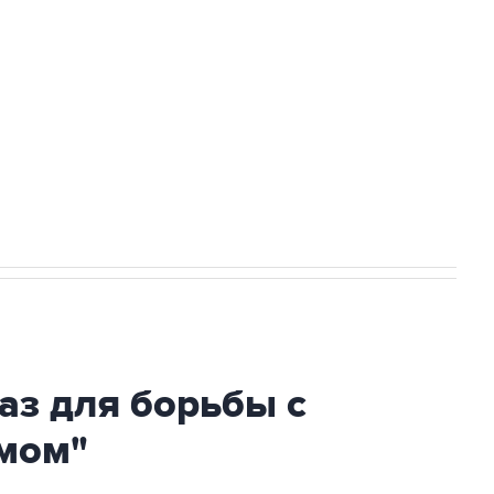
ехнологии выходят на мировые рынки
НН 7725383515 Erid: F7NfYUJCUneVdTRF8PRs
огибшем в результате атаки ВСУ на
аз для борьбы с
мом"