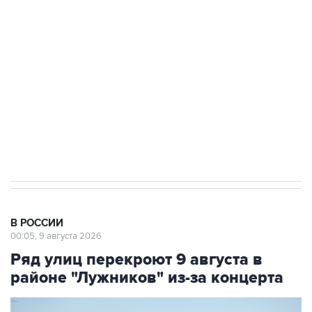
Беспилотные технологии и ИИ на службе у
электросетевых объектов и агрокомплексов
Социальная реклама, АНО «Национальные приоритеты».
ИНН 7725383515 Erid: F7NfYUJCUneVdwcydK6A
Кабмин РФ разрешил до 1 июля 2027 года
импорт, выпуск и обращение бензина Евро 2,
Евро 3, Евро 4
В РОССИИ
00:05, 9 августа 2026
Ряд улиц перекроют 9 августа в
районе "Лужников" из-за концерта