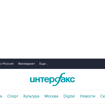
с-Россия
Финмаркет
Еще...
а
Спорт
Культура
Москва
Digital
Новости
С