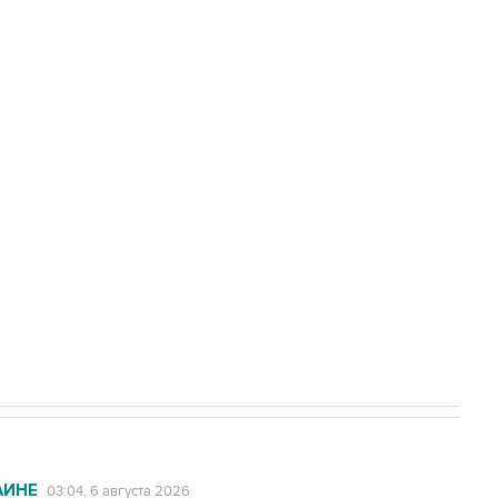
нены при атаке БПЛА на автомобиль в
доточить в одних руках все службы
ехнологии выходят на мировые рынки
НН 7725383515 Erid: F7NfYUJCUneVdTRF8PRs
с Ираном начнутся в понедельник
АИНЕ
03:04, 6 августа 2026