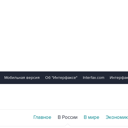
Мобильная версия
Об "Интерфаксе"
Interfax.com
Интерфак
Главное
В России
В мире
Экономик