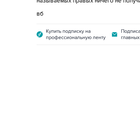
называемых правых ничего не получа
вб
Купить подписку на
Подписа
профессиональную ленту
главных
21:05, 5 августа 2026