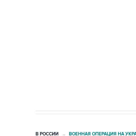
Три человека погибли, двое ра
Удмуртии
Путин сообщил о решении сосре
тыла Минобороны
Как российские медицинские т
Социальная реклама, АНО «Национальные приоритеты».
И
Трамп заявил, что переговоры 
В РОССИИ
ВОЕННАЯ ОПЕРАЦИЯ НА УКР
→