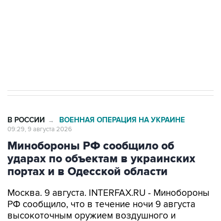
Кабмин РФ разрешил до 1 июля 2027 года
импорт, выпуск и обращение бензина Евро 2,
Евро 3, Евро 4
В РОССИИ
ВОЕННАЯ ОПЕРАЦИЯ НА УКРАИНЕ
→
09:29, 9 августа 2026
Минобороны РФ сообщило об
ударах по объектам в украинских
портах и в Одесской области
Москва. 9 августа. INTERFAX.RU - Минобороны
РФ сообщило, что в течение ночи 9 августа
высокоточным оружием воздушного и
наземного базирования, а также ударными
беспилотными летательными аппаратами