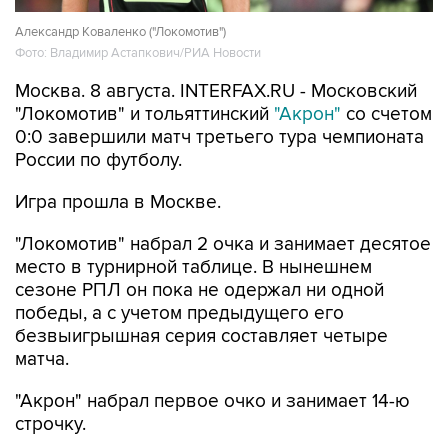
Фото: Владимир Астапкович/РИА Новости
Москва. 8 августа. INTERFAX.RU - Московский
"Локомотив" и тольяттинский
"Акрон"
со счетом
0:0 завершили матч третьего тура чемпионата
России по футболу.
Игра прошла в Москве.
"Локомотив" набрал 2 очка и занимает десятое
место в турнирной таблице. В нынешнем
сезоне РПЛ он пока не одержал ни одной
победы, а с учетом предыдущего его
безвыигрышная серия составляет четыре
матча.
"Акрон" набрал первое очко и занимает 14-ю
строчку.
Локомотив
Акрон
футбол
РПЛ