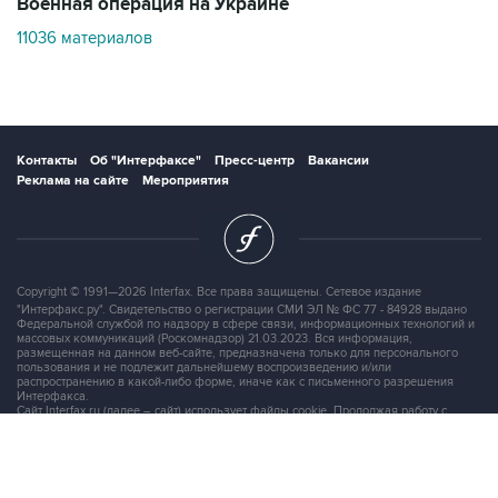
Контакты
Об "Интерфаксе"
Пресс-центр
Вакансии
Реклама на сайте
Мероприятия
Copyright © 1991—2026 Interfax. Все права защищены. Сетевое издание
"Интерфакс.ру". Свидетельство о регистрации СМИ ЭЛ № ФС 77 - 84928 выдано
Федеральной службой по надзору в сфере связи, информационных технологий и
массовых коммуникаций (Роскомнадзор) 21.03.2023. Вся информация,
размещенная на данном веб-сайте, предназначена только для персонального
пользования и не подлежит дальнейшему воспроизведению и/или
распространению в какой-либо форме, иначе как с письменного разрешения
Интерфакса.
Сайт Interfax.ru (далее – сайт) использует файлы cookie. Продолжая работу с
сайтом, Вы соглашаетесь на сбор и последующую
обработку файлов cookie
.
Адрес: Россия, 127006, Москва, 1-я Тверская-Ямская улица, дом 2, стр.1, тел.:
+7 (499) 250-98-40
, факс:
+7 (499) 250-97-27
Продукты информационной группы
"Интерфакс"