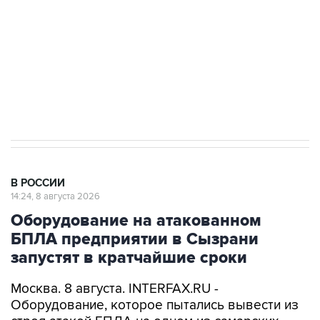
электросетевых объектов и агрокомплексов
Социальная реклама, АНО «Национальные приоритеты».
ИНН 7725383515 Erid: F7NfYUJCUneVdwcydK6A
Кабмин РФ разрешил до 1 июля 2027 года
импорт, выпуск и обращение бензина Евро 2,
Евро 3, Евро 4
В РОССИИ
14:24, 8 августа 2026
Оборудование на атакованном
БПЛА предприятии в Сызрани
запустят в кратчайшие сроки
Москва. 8 августа. INTERFAX.RU -
Оборудование, которое пытались вывести из