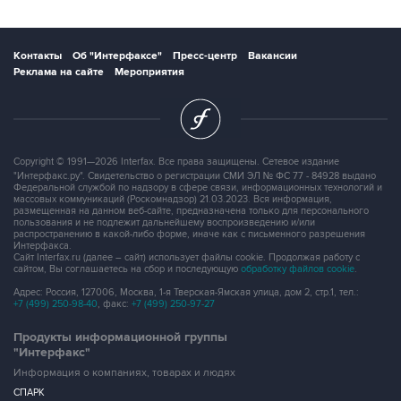
Контакты
Об "Интерфаксе"
Пресс-центр
Вакансии
Реклама на сайте
Мероприятия
Copyright © 1991—2026 Interfax. Все права защищены. Сетевое издание
"Интерфакс.ру". Свидетельство о регистрации СМИ ЭЛ № ФС 77 - 84928 выдано
Федеральной службой по надзору в сфере связи, информационных технологий и
массовых коммуникаций (Роскомнадзор) 21.03.2023. Вся информация,
размещенная на данном веб-сайте, предназначена только для персонального
пользования и не подлежит дальнейшему воспроизведению и/или
распространению в какой-либо форме, иначе как с письменного разрешения
Интерфакса.
Сайт Interfax.ru (далее – сайт) использует файлы cookie. Продолжая работу с
сайтом, Вы соглашаетесь на сбор и последующую
обработку файлов cookie
.
Адрес: Россия, 127006, Москва, 1-я Тверская-Ямская улица, дом 2, стр.1, тел.:
+7 (499) 250-98-40
, факс:
+7 (499) 250-97-27
Продукты информационной группы
"Интерфакс"
Информация о компаниях, товарах и людях
СПАРК