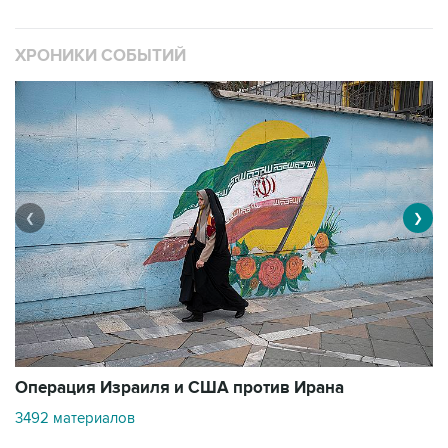
ХРОНИКИ СОБЫТИЙ
❮
❯
В
Операция Израиля и США против Ирана
11
3492 материалов