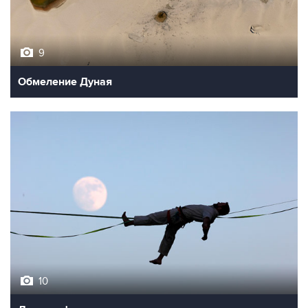
9
Обмеление Дуная
10