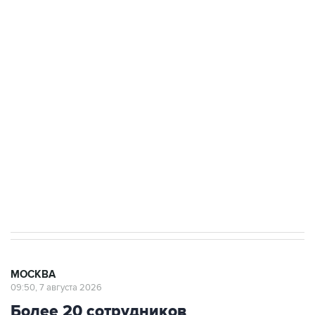
ФСБ сообщила о задержании в Приморье
подростков, готовивших теракт на объекте
Росгвардии
Беспилотные технологии и ИИ на службе у
электросетевых объектов и агрокомплексов
Социальная реклама, АНО «Национальные приоритеты».
ИНН 7725383515 Erid: F7NfYUJCUneVdwcydK6A
Аксенов сообщил о четвертом погибшем в
результате атаки ВСУ на Крым
МОСКВА
09:50, 7 августа 2026
Более 20 сотрудников