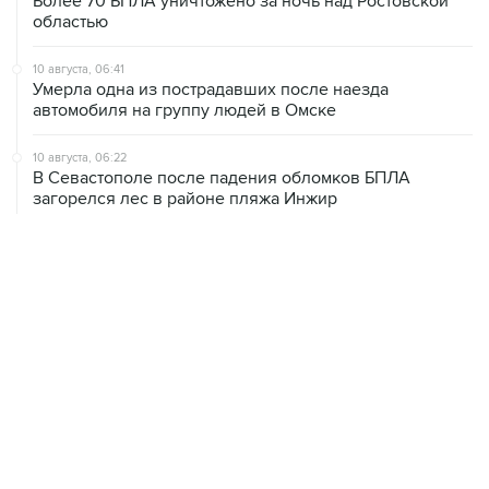
Более 70 БПЛА уничтожено за ночь над Ростовской
областью
10 августа, 06:41
Умерла одна из пострадавших после наезда
автомобиля на группу людей в Омске
10 августа, 06:22
В Севастополе после падения обломков БПЛА
загорелся лес в районе пляжа Инжир
10 августа, 03:32
Аэропорт Домодедово принимает и отправляет рейсы
по согласованию