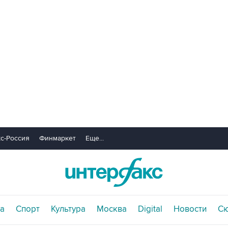
с-Россия
Финмаркет
Еще...
а
Спорт
Культура
Москва
Digital
Новости
С