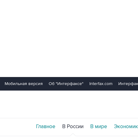
Мобильная версия
Об "Интерфаксе"
Interfax.com
Интерфак
Главное
В России
В мире
Экономик