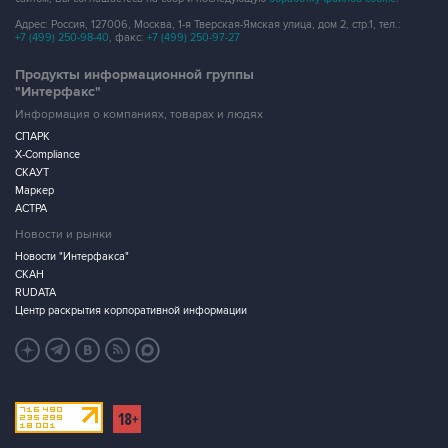
Адрес: Россия, 127006, Москва, 1-я Тверская-Ямская улица, дом 2, стр.1, тел.:
+7 (499) 250-98-40
, факс:
+7 (499) 250-97-27
Продукты информационной группы
"Интерфакс"
Информация о компаниях, товарах и людях
СПАРК
X-Compliance
СКАУТ
Маркер
АСТРА
Новости и рынки
Новости "Интерфакса"
СКАН
RUDATA
Центр раскрытия корпоративной информации