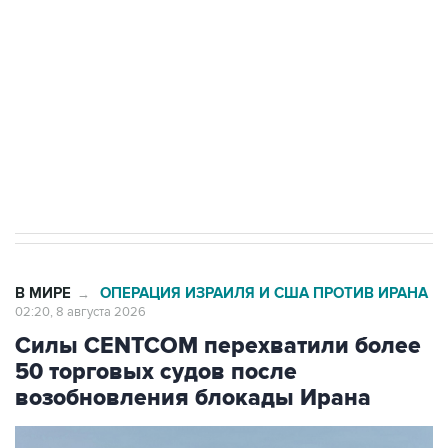
Беспилотные технологии и ИИ на службе у
электросетевых объектов и агрокомплексов
Социальная реклама, АНО «Национальные приоритеты».
ИНН 7725383515 Erid: F7NfYUJCUneVdwcydK6A
Кабмин РФ разрешил до 1 июля 2027 года
импорт, выпуск и обращение бензина Евро 2,
Евро 3, Евро 4
В МИРЕ
ОПЕРАЦИЯ ИЗРАИЛЯ И США ПРОТИВ ИРАНА
→
02:20, 8 августа 2026
Силы CENTCOM перехватили более
50 торговых судов после
возобновления блокады Ирана