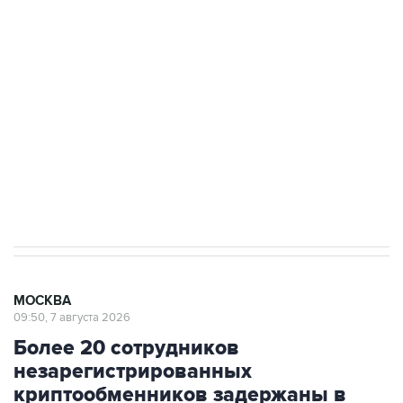
подростков, готовивших теракт на объекте
Росгвардии
Беспилотные технологии и ИИ на службе у
электросетевых объектов и агрокомплексов
Социальная реклама, АНО «Национальные приоритеты».
ИНН 7725383515 Erid: F7NfYUJCUneVdwcydK6A
Аксенов сообщил о четвертом погибшем в
результате атаки ВСУ на Крым
МОСКВА
09:50, 7 августа 2026
Более 20 сотрудников
незарегистрированных
криптообменников задержаны в