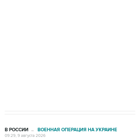
Росгвардии
Промышленное предприятие в Самарской
области подверглось атаке БПЛА
Беспилотные технологии и ИИ на службе у
электросетевых объектов и агрокомплексов
Социальная реклама, АНО «Национальные приоритеты».
ИНН 7725383515 Erid: F7NfYUJCUneVdwcydK6A
Кабмин РФ разрешил до 1 июля 2027 года
импорт, выпуск и обращение бензина Евро 2,
Евро 3, Евро 4
В РОССИИ
ВОЕННАЯ ОПЕРАЦИЯ НА УКРАИНЕ
→
09:29, 9 августа 2026