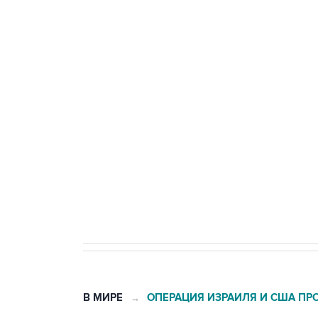
ФСБ сообщила о задержании в 
теракт на объекте Росгвардии
Беспилотные технологии и ИИ н
агрокомплексов
Социальная реклама, АНО «Национальные приоритеты».
И
Кабмин РФ разрешил до 1 июля 
бензина Евро 2, Евро 3, Евро 4
В МИРЕ
ОПЕРАЦИЯ ИЗРАИЛЯ И США ПР
→