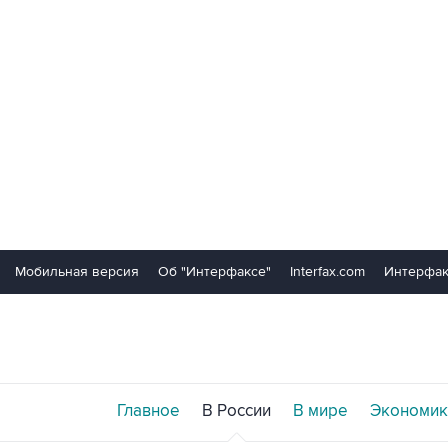
Мобильная версия
Об "Интерфаксе"
Interfax.com
Интерфак
Главное
В России
В мире
Экономик