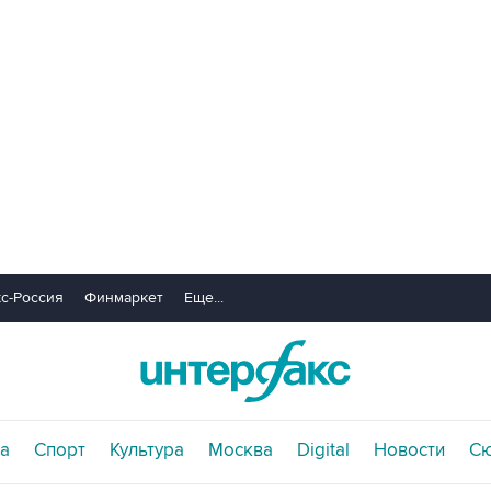
с-Россия
Финмаркет
Еще...
а
Спорт
Культура
Москва
Digital
Новости
С