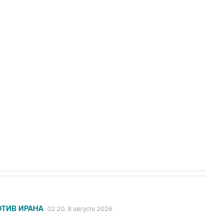
Приморье подростков, готовивших
а службе у электросетевых объектов и
НН 7725383515 Erid: F7NfYUJCUneVdwcydK6A
2027 года импорт, выпуск и обращение
ОТИВ ИРАНА
02:20, 8 августа 2026