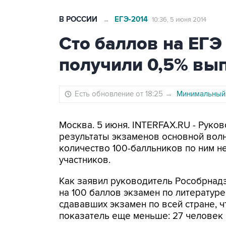
В РОССИИ
ЕГЭ-2014
→
10:36, 5 июня 2014
Сто баллов на ЕГЭ
получили 0,5% вы
Есть обновление от 18:25
→
Минимальный 
Москва. 5 июня. INTERFAX.RU - Руко
результаты экзаменов основной волн
количество 100-балльников по ним н
участников.
Как заявил руководитель Рособрнадз
на 100 баллов экзамен по литературе
сдававших экзамен по всей стране, ч
показатель еще меньше: 27 человек из