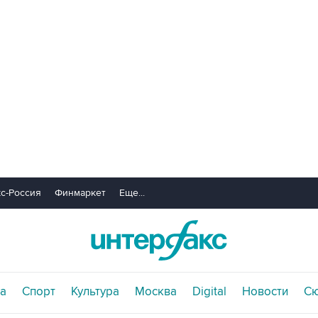
с-Россия
Финмаркет
Еще...
а
Спорт
Культура
Москва
Digital
Новости
С