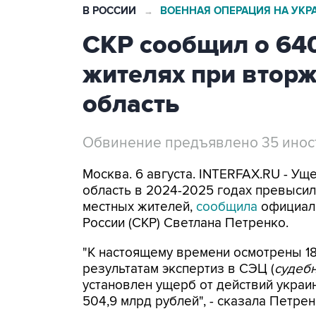
В РОССИИ
ВОЕННАЯ ОПЕРАЦИЯ НА УКР
→
СКР сообщил о 64
жителях при втор
область
Обвинение предъявлено 35 ино
Москва. 6 августа. INTERFAX.RU - Ущ
область в 2024-2025 годах превысил 
местных жителей,
сообщила
официал
России (СКР) Светлана Петренко.
"К настоящему времени осмотрены 18
результатам экспертиз в СЭЦ (
судебн
установлен ущерб от действий укра
504,9 млрд рублей", - сказала Петре