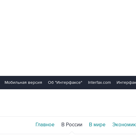
Мобильная версия
Об "Интерфаксе"
Interfax.com
Интерфак
Главное
В России
В мире
Экономик