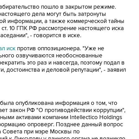
азбирательство пошло в закрытом режиме.
настоящего дела могут быть затронуты
ной информации, а также коммерческой тайны
о ст. 10 ГПК РФ рассмотрение настоящего иска
седании", - говорится в иске.
ал иск
против оппозиционера. "Уже не
ьного озвучиваются необоснованные
екратить это раз и навсегда, поэтому подал в
и, достоинства и деловой репутации", - заявил
 была опубликована информация о том, что
ает закон РФ "О противодействии коррупции",
ыми активами компании Intellectico Holdings
нформацию опроверг. Позднее данный вопрос
а Совета при мэре Москвы по
ий к Ликсутову у данного органа не возникло.