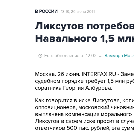
В РОССИИ
18:18, 26 июня 2014
Ликсутов потребов
Навального 1,5 мл
Есть обновление от 12:02
→
Заммэра Моск
Москва. 26 июня. INTERFAX.RU - Зам
судебном порядке требует 1,5 млн ру
соратника Георгия Албурова.
Как говорится в иске Лискутова, ко
оппозиционера, московский чиновник
выплачена компенсация морального в
Ликсутов в своем иске просит в случ
ответчиков 500 тыс. рублей, эта сум