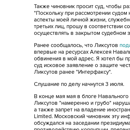
Также чиновник просит суд, чтобы р
"Поскольку при рассмотрении судом 
аспекты моей личной жизни, служеб
третьих лиц, прошу в соответствии с
осуществлять в закрытом судебном за
Ранее сообщалось, что Ликсутов
под
впервые на ресурсах Алексея Навал
обвинения в мой адрес. Я хотел бы пр
суд исковое заявление о защите чест
Ликсутов ранее "Интерфаксу".
Слушание по делу начнутся 3 июля.
В конце мая мая в блоге Навального
Ликсутов "намеренно и грубо" наруш
а также запрет на владение иностранн
Limited. Московский чиновник эту и
обсуждался на заседании президиум
противодействию коррупции, претенз