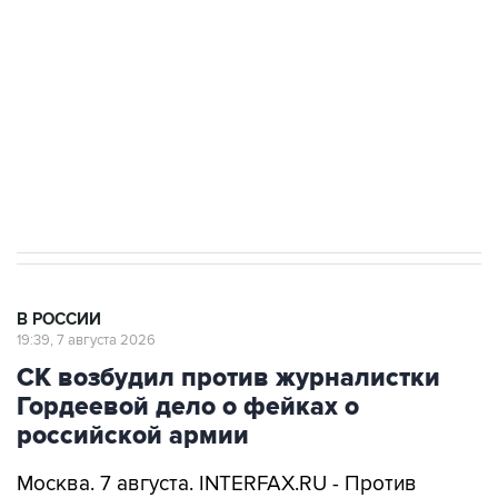
Беспилотные технологии и ИИ на службе у
электросетевых объектов и агрокомплексов
Социальная реклама, АНО «Национальные приоритеты».
ИНН 7725383515 Erid: F7NfYUJCUneVdwcydK6A
Аксенов сообщил о четвертом погибшем в
результате атаки ВСУ на Крым
В РОССИИ
19:39, 7 августа 2026
СК возбудил против журналистки
Гордеевой дело о фейках о
российской армии
Москва. 7 августа. INTERFAX.RU - Против