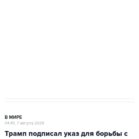
ФСБ сообщила о задержании в Приморье
подростков, готовивших теракт на объекте
Росгвардии
Как российские медицинские технологии
выходят на мировые рынки
Социальная реклама, АНО «Национальные приоритеты».
ИНН 7725383515 Erid: F7NfYUJCUneVdTRF8PRs
Аксенов сообщил о четвертом погибшем в
результате атаки ВСУ на Крым
В МИРЕ
04:45, 7 августа 2026
Трамп подписал указ для борьбы с