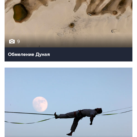
9
Обмеление Дуная