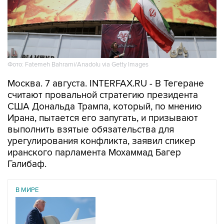
Фото: Fatemeh Bahrami/Anadolu via Getty Images
Москва. 7 августа. INTERFAX.RU - В Тегеране
считают провальной стратегию президента
США Дональда Трампа, который, по мнению
Ирана, пытается его запугать, и призывают
выполнить взятые обязательства для
урегулирования конфликта, заявил спикер
иранского парламента Мохаммад Багер
Галибаф.
В МИРЕ