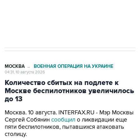
Путин вывел "Шереметьево" из
стратегического списка с целью снять
препятствие для приватизации
МОСКВА
ВОЕННАЯ ОПЕРАЦИЯ НА УКРАИНЕ
→
04:31, 10 августа 2026
Количество сбитых на подлете к
Москве беспилотников увеличилось
до 13
Москва. 10 августа. INTERFAX.RU - Мэр Москвы
Сергей Собянин
сообщил
о ликвидации еще
пяти беспилотников, пытавшихся атаковать
столицу.
"Специалисты экстренных служб работают на