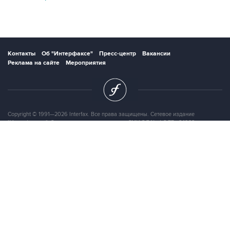
Контакты
Об "Интерфаксе"
Пресс-центр
Вакансии
Реклама на сайте
Мероприятия
Copyright © 1991—2026 Interfax. Все права защищены. Сетевое издание
"Интерфакс.ру". Свидетельство о регистрации СМИ ЭЛ № ФС 77 - 84928 выдано
Федеральной службой по надзору в сфере связи, информационных технологий и
массовых коммуникаций (Роскомнадзор) 21.03.2023. Вся информация,
размещенная на данном веб-сайте, предназначена только для персонального
пользования и не подлежит дальнейшему воспроизведению и/или
распространению в какой-либо форме, иначе как с письменного разрешения
Интерфакса.
Сайт Interfax.ru (далее – сайт) использует файлы cookie. Продолжая работу с
сайтом, Вы соглашаетесь на сбор и последующую
обработку файлов cookie
.
Адрес: Россия, 127006, Москва, 1-я Тверская-Ямская улица, дом 2, стр.1, тел.:
+7 (499) 250-98-40
, факс:
+7 (499) 250-97-27
Продукты информационной группы
"Интерфакс"