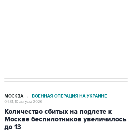
Беспилотные технологии и ИИ на службе у
электросетевых объектов и агрокомплексов
Социальная реклама, АНО «Национальные приоритеты».
ИНН 7725383515 Erid: F7NfYUJCUneVdwcydK6A
Путин вывел "Шереметьево" из
стратегического списка с целью снять
препятствие для приватизации
МОСКВА
ВОЕННАЯ ОПЕРАЦИЯ НА УКРАИНЕ
→
04:31, 10 августа 2026
Количество сбитых на подлете к
Москве беспилотников увеличилось
до 13