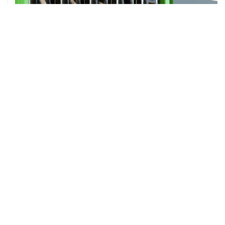
ХРОНИКИ СОБЫТИЙ
❮
❯