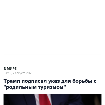
Как российские медицинские технологии
выходят на мировые рынки
Социальная реклама, АНО «Национальные приоритеты».
ИНН 7725383515 Erid: F7NfYUJCUneVdTRF8PRs
Аксенов сообщил о четвертом погибшем в
результате атаки ВСУ на Крым
В МИРЕ
04:45, 7 августа 2026
Трамп подписал указ для борьбы с
"родильным туризмом"