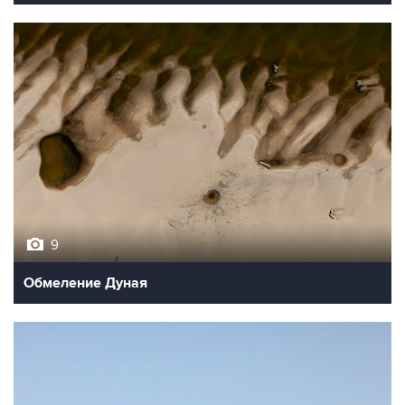
9
Обмеление Дуная