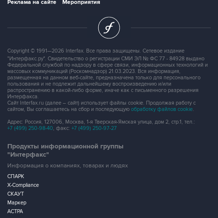
Copyright © 1991—2026 Interfax. Все права защищены. Сетевое издание
"Интерфакс.ру". Свидетельство о регистрации СМИ ЭЛ № ФС 77 - 84928 выдано
Федеральной службой по надзору в сфере связи, информационных технологий и
массовых коммуникаций (Роскомнадзор) 21.03.2023. Вся информация,
размещенная на данном веб-сайте, предназначена только для персонального
пользования и не подлежит дальнейшему воспроизведению и/или
распространению в какой-либо форме, иначе как с письменного разрешения
Интерфакса.
Сайт Interfax.ru (далее – сайт) использует файлы cookie. Продолжая работу с
сайтом, Вы соглашаетесь на сбор и последующую
обработку файлов cookie
.
Адрес: Россия, 127006, Москва, 1-я Тверская-Ямская улица, дом 2, стр.1, тел.:
+7 (499) 250-98-40
, факс:
+7 (499) 250-97-27
Продукты информационной группы
"Интерфакс"
Информация о компаниях, товарах и людях
СПАРК
X-Compliance
СКАУТ
Маркер
АСТРА
Новости и рынки
Новости "Интерфакса"