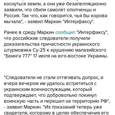
коснуться земли, а они уже безапелляционно
заявили, что сбили самолет ополченцы и
Россия. Так что, как говорится, чья бы корова
мычала", - заявил Маркин "Интерфаксу".
Ранее в среду Маркин
сообщил
"Интерфаксу",
что российские следователи получили
доказательства причастности украинского
штурмовика Су-25 к крушению малазийского
"Боинга 777" 17 июля на юго-востоке Украины.
"Следователи не стали оттягивать допрос, и
вчера вечером им удалось встретиться с
украинским военнослужащим, который
подтверждает, что добровольно покинул
воинскую часть и перешел на территорию РФ",
- заявил Маркин. "Из показаний теперь уже
свидетеля, которому в целях обеспечения его
безопасности присвоен псевдоним,
гражданский самолет "Боинг-777" рейса МН-17