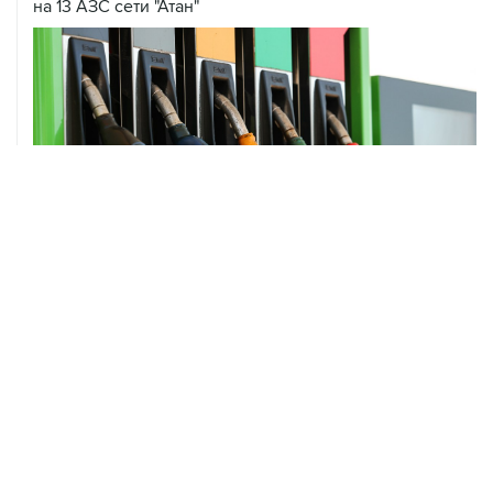
ХРОНИКИ СОБЫТИЙ
❮
❯