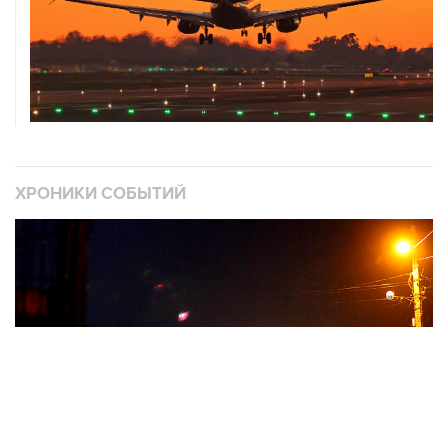
ХРОНИКИ СОБЫТИЙ
❮
❯