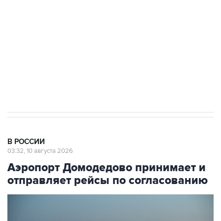
Социальная реклама, АНО «Национальные приоритеты».
ИНН 7725383515 Erid: F7NfYUJCUneVdwcydK6A
Путин вывел "Шереметьево" из
стратегического списка с целью снять
препятствие для приватизации
В РОССИИ
03:32, 10 августа 2026
Аэропорт Домодедово принимает и
отправляет рейсы по согласованию