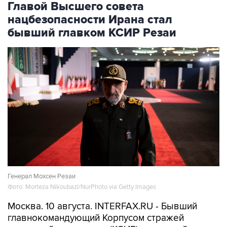
бывший главком КСИР Резаи
Генерал Мохсен Резаи
Фото: Morteza Nikoubazl/NurPhoto via Getty Images
Москва. 10 августа. INTERFAX.RU - Бывший
главнокомандующий Корпусом стражей
исламской революции (КСИР) и военный
советник верховного лидера Ирана Мохсен