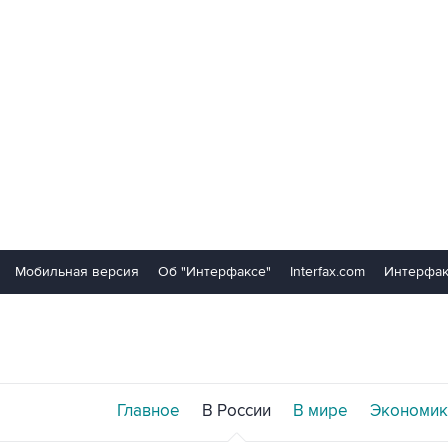
Мобильная версия
Об "Интерфаксе"
Interfax.com
Интерфак
Главное
В России
В мире
Экономик