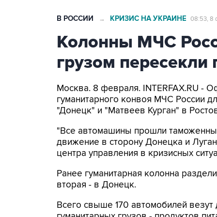
В РОССИИ
КРИЗИС НА УКРАИНЕ
→
08:53, 8
Колонны МЧС Росс
грузом пересекли 
Москва. 8 февраля. INTERFAX.RU - 
гуманитарного конвоя МЧС России дл
"Донецк" и "Матвеев Курган" в Росто
"Все автомашины прошли таможенный
движение в сторону Донецка и Луган
центра управления в кризисных ситу
Ранее гуманитарная колонна разделил
вторая - в Донецк.
Всего свыше 170 автомобилей везут д
гуманитарных грузов - продуктов пит