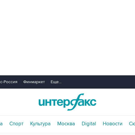
с-Россия
Финмаркет
Еще...
а
Спорт
Культура
Москва
Digital
Новости
С