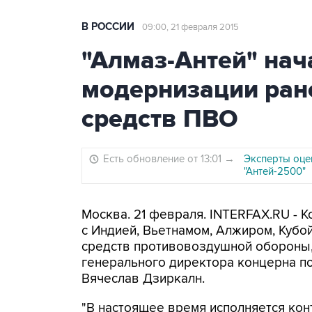
В РОССИИ
09:00, 21 февраля 2015
"Алмаз-Антей" нач
модернизации ран
средств ПВО
Есть обновление от 13:01
→
Эксперты оце
"Антей-2500"
Москва. 21 февраля. INTERFAX.RU - 
с Индией, Вьетнамом, Алжиром, Кубо
средств противовоздушной обороны,
генерального директора концерна п
Вячеслав Дзиркалн.
"В настоящее время исполняется кон