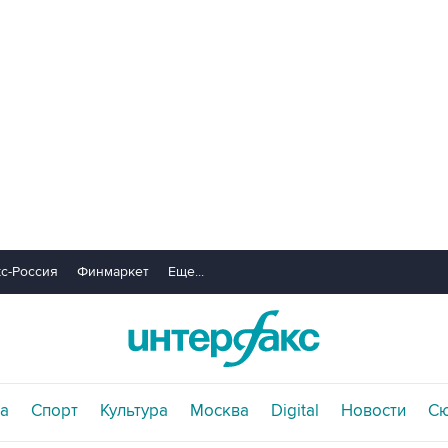
с-Россия
Финмаркет
Еще...
а
Спорт
Культура
Москва
Digital
Новости
С