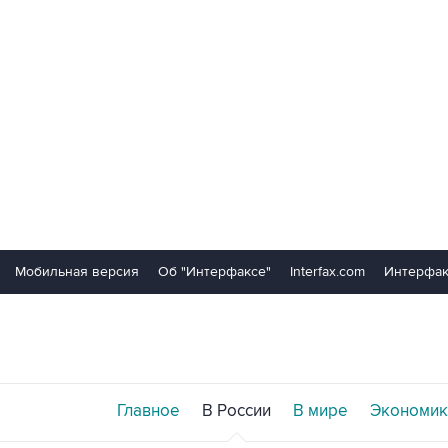
Мобильная версия
Об "Интерфаксе"
Interfax.com
Интерфак
Главное
В России
В мире
Экономик